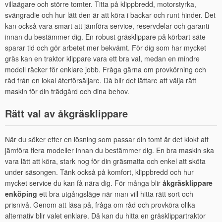
villaägare och större tomter. Titta på klippbredd, motorstyrka,
svängradie och hur lätt den är att köra i backar och runt hinder. Det
kan också vara smart att jämföra service, reservdelar och garanti
innan du bestämmer dig. En robust gräsklippare på körbart säte
sparar tid och gör arbetet mer bekvämt. För dig som har mycket
gräs kan en traktor klippare vara ett bra val, medan en mindre
modell räcker för enklare jobb. Fråga gärna om provkörning och
råd från en lokal återförsäljare. Då blir det lättare att välja rätt
maskin för din trädgård och dina behov.
Rätt val av åkgräsklippare
När du söker efter en lösning som passar din tomt är det klokt att
jämföra flera modeller innan du bestämmer dig. En bra maskin ska
vara lätt att köra, stark nog för din gräsmatta och enkel att sköta
under säsongen. Tänk också på komfort, klippbredd och hur
mycket service du kan få nära dig. För många blir
åkgräsklippare
enköping
ett bra utgångsläge när man vill hitta rätt sort och
prisnivå. Genom att läsa på, fråga om råd och provköra olika
alternativ blir valet enklare. Då kan du hitta en gräsklippartraktor