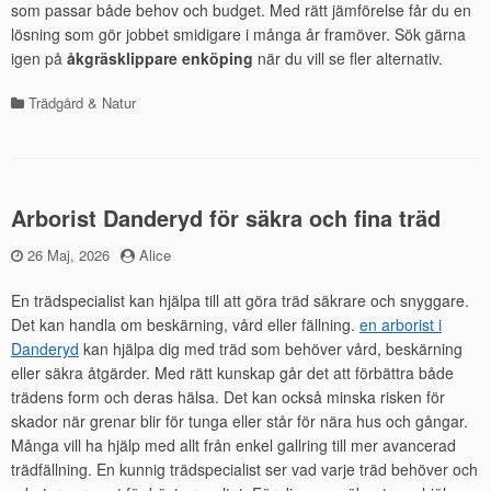
som passar både behov och budget. Med rätt jämförelse får du en
lösning som gör jobbet smidigare i många år framöver. Sök gärna
igen på
åkgräsklippare enköping
när du vill se fler alternativ.
Trädgård & Natur
Kategorier
Arborist Danderyd för säkra och fina träd
Publicerad
26 Maj, 2026
by
Alice
den
En trädspecialist kan hjälpa till att göra träd säkrare och snyggare.
Det kan handla om beskärning, vård eller fällning.
en arborist i
Danderyd
kan hjälpa dig med träd som behöver vård, beskärning
eller säkra åtgärder. Med rätt kunskap går det att förbättra både
trädens form och deras hälsa. Det kan också minska risken för
skador när grenar blir för tunga eller står för nära hus och gångar.
Många vill ha hjälp med allt från enkel gallring till mer avancerad
trädfällning. En kunnig trädspecialist ser vad varje träd behöver och