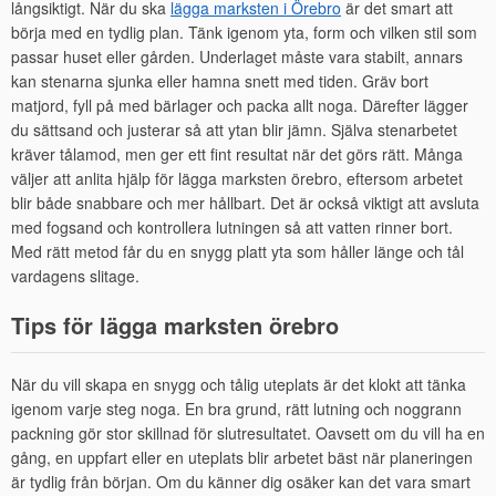
långsiktigt. När du ska
lägga marksten i Örebro
är det smart att
börja med en tydlig plan. Tänk igenom yta, form och vilken stil som
passar huset eller gården. Underlaget måste vara stabilt, annars
kan stenarna sjunka eller hamna snett med tiden. Gräv bort
matjord, fyll på med bärlager och packa allt noga. Därefter lägger
du sättsand och justerar så att ytan blir jämn. Själva stenarbetet
kräver tålamod, men ger ett fint resultat när det görs rätt. Många
väljer att anlita hjälp för lägga marksten örebro, eftersom arbetet
blir både snabbare och mer hållbart. Det är också viktigt att avsluta
med fogsand och kontrollera lutningen så att vatten rinner bort.
Med rätt metod får du en snygg platt yta som håller länge och tål
vardagens slitage.
Tips för lägga marksten örebro
När du vill skapa en snygg och tålig uteplats är det klokt att tänka
igenom varje steg noga. En bra grund, rätt lutning och noggrann
packning gör stor skillnad för slutresultatet. Oavsett om du vill ha en
gång, en uppfart eller en uteplats blir arbetet bäst när planeringen
är tydlig från början. Om du känner dig osäker kan det vara smart