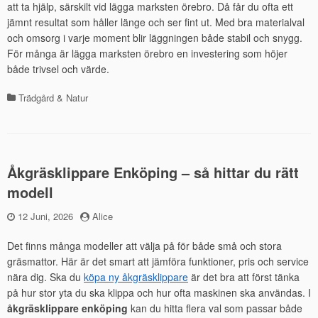
att ta hjälp, särskilt vid lägga marksten örebro. Då får du ofta ett
jämnt resultat som håller länge och ser fint ut. Med bra materialval
och omsorg i varje moment blir läggningen både stabil och snygg.
För många är lägga marksten örebro en investering som höjer
både trivsel och värde.
Trädgård & Natur
Kategorier
Åkgräsklippare Enköping – så hittar du rätt
modell
Publicerad
12 Juni, 2026
by
Alice
den
Det finns många modeller att välja på för både små och stora
gräsmattor. Här är det smart att jämföra funktioner, pris och service
nära dig. Ska du
köpa ny åkgräsklippare
är det bra att först tänka
på hur stor yta du ska klippa och hur ofta maskinen ska användas. I
åkgräsklippare enköping
kan du hitta flera val som passar både