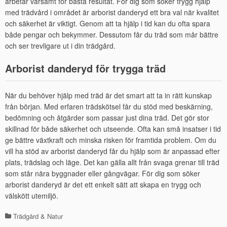
arbetar varsamt för bästa resultat. För dig som söker trygg hjälp
med trädvård i området är arborist danderyd ett bra val när kvalitet
och säkerhet är viktigt. Genom att ta hjälp i tid kan du ofta spara
både pengar och bekymmer. Dessutom får du träd som mår bättre
och ser trevligare ut i din trädgård.
Arborist danderyd för trygga träd
När du behöver hjälp med träd är det smart att ta in rätt kunskap
från början. Med erfaren trädskötsel får du stöd med beskärning,
bedömning och åtgärder som passar just dina träd. Det gör stor
skillnad för både säkerhet och utseende. Ofta kan små insatser i tid
ge bättre växtkraft och minska risken för framtida problem. Om du
vill ha stöd av arborist danderyd får du hjälp som är anpassad efter
plats, trädslag och läge. Det kan gälla allt från svaga grenar till träd
som står nära byggnader eller gångvägar. För dig som söker
arborist danderyd är det ett enkelt sätt att skapa en trygg och
välskött utemiljö.
Trädgård & Natur
Kategorier